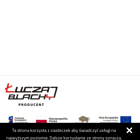
Ta strona korzysta z ciasteczek aby świadczyć usługi na
najwyższym poziomie. Dalsze korzystanie ze strony oznacza,